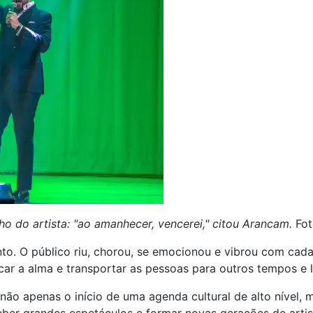
ho do artista: "ao amanhecer, vencerei," citou Arancam.
Fot
nto. O público riu, chorou, se emocionou e vibrou com cad
r a alma e transportar as pessoas para outros tempos e l
não apenas o início de uma agenda cultural de alto nível, 
ber grandes espetáculos e formar novas gerações de artis