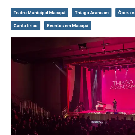
Teatro Municipal Macapá
Thiago Arancam
Òpera 
Canto lírico
Eventos em Macapá