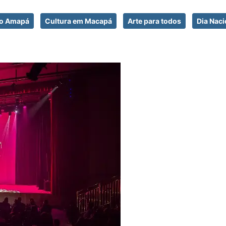
no Amapá
Cultura em Macapá
Arte para todos
Dia Naci