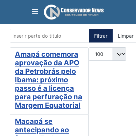
Inserir parte do título
Filtrar
Limpar
Mostrar #
Amapá comemora
aprovação da APO
da Petrobrás pelo
Ibama: próximo
passo é a licença
para perfuração na
Margem Equatorial
Macapá se
antecipando ao