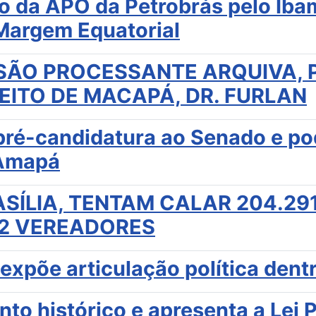
da APO da Petrobrás pelo Ibam
 Margem Equatorial
ÃO PROCESSANTE ARQUIVA, 
EITO DE MACAPÁ, DR. FURLAN
pré-candidatura ao Senado e po
 Amapá
SÍLIA, TENTAM CALAR 204.29
12 VEREADORES
xpõe articulação política dentr
to histórico e apresenta a Lei